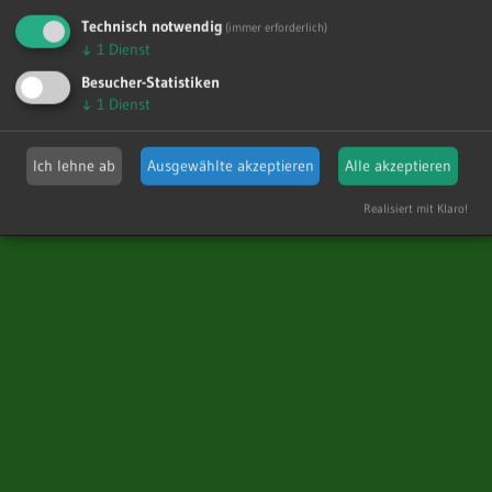
Technisch notwendig
(immer erforderlich)
WEITERLESEN
↓
1
Dienst
Besucher-Statistiken
↓
1
Dienst
WordPress-Theme: Treville von ThemeZee.
Ich lehne ab
Ausgewählte akzeptieren
Alle akzeptieren
Einwilligungseinstellungen
Realisiert mit Klaro!