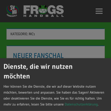
Zum
Inhalt
Menü
springen
KATEGORIE:
MC1
NEUER FANSCHAL
Dienste, die wir nutzen
13. MÄRZ 2026
STEFAN SCHUBERT
möchten
Ab sofort ist der neue Fan-Schal an der Kasse bei
den Spielen der 1.+2.Ladies, oder über
Hier können Sie die Dienste, die wir auf dieser Website nutzen
fanartikel@svhu-handball.de für 15,-€ käuflich
möchten, bewerten und anpassen. Sie haben das Sagen! Aktivieren
zu erwerben!!! (zu sehen sind beide Seiten des
oder deaktivieren Sie die Dienste, wie Sie es für richtig halten.
Um
mehr zu erfahren, lesen Sie bitte unsere
Datenschutzerklärung
.
Schals)