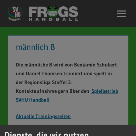
Zum
Inhalt
Menü
springen
männlich B
Die männliche B wird von Benjamin Schubert
und Daniel Thomsen trainiert und spielt in
der Regionsliga Staffel 3.
Kontaktaufnahme gern über den
Spielbetrieb
SVHU Handball
Aktuelle Trainingszeiten
Dienste, die wir nutzen