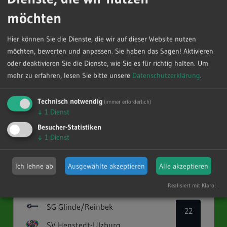
möchten
Hier können Sie die Dienste, die wir auf dieser Website nutzen
möchten, bewerten und anpassen. Sie haben das Sagen! Aktivieren
oder deaktivieren Sie die Dienste, wie Sie es für richtig halten.
Um
mehr zu erfahren, lesen Sie bitte unsere
Datenschutzerklärung
.
Spielplan und Tabelle
Technisch notwendig
(immer erforderlich)
↓
1
Dienst
Besucher-Statistiken
SV Henstedt-Ulzburg
↓
1
Dienst
Samstag, 25.4.2026
Ich lehne ab
Ausgewählte akzeptieren
Alle akzeptieren
Region Jugend - mJB-RL-3
Realisiert mit Klaro!
SG Glinde/Reinbek
22
SV Henstedt-Ulzburg