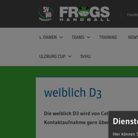
Zum
Inhalt
Handba
springen
1. DAMEN
TEAMS
TRAINING
NEW
ULZBURG CUP
SVHU
weiblich D3
Die weiblich D3 wird von Celina Mielke tr
Dienst
Kontaktaufnahme gern über den
Spielbe
Hier können S