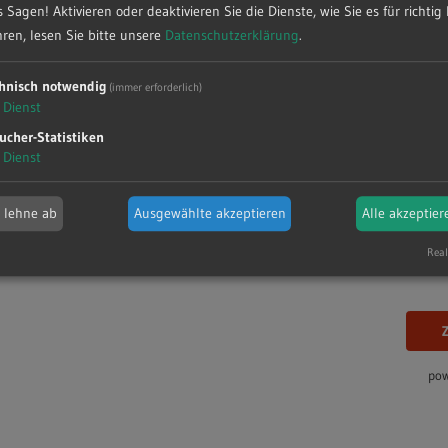
Spielplan und Tabel
 Sagen! Aktivieren oder deaktivieren Sie die Dienste, wie Sie es für richtig 
ren, lesen Sie bitte unsere
Datenschutzerklärung
.
SV Henstedt-Ulzb
hnisch notwendig
(immer erforderlich)
Dienst
Samstag, 21.3.2026
ucher-Statistiken
Dienst
Kreishandballverband
h lehne ab
Ausgewählte akzeptieren
Alle akzeptier
SG Todesfelde/
Real
SV Henstedt-Ul
pow