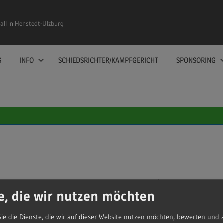
ll in Henstedt-Ulzburg
S
INFO
SCHIEDSRICHTER/KAMPFGERICHT
SPONSORING
ainiert und spielt in der Kreisliga Segeberg/Neumünster.
e, die wir nutzen möchten
trieb SVHU Handball
ie die Dienste, die wir auf dieser Website nutzen möchten, bewerten und 