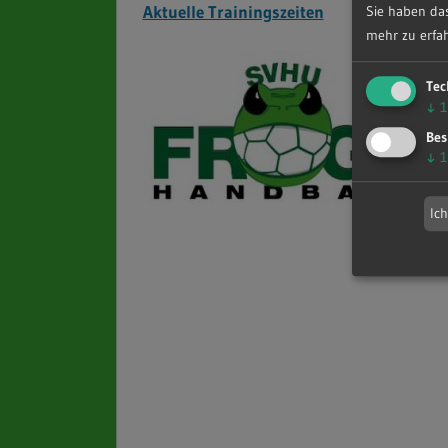
Aktuelle Trainingszeiten
Sie haben das
mehr zu erfah
Tec
↓
1
Bes
↓
1
Ic