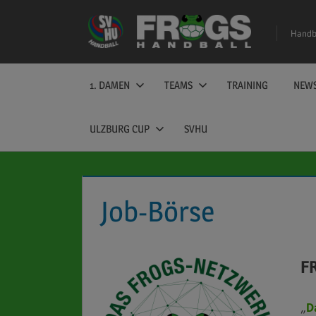
Zum
Inhalt
Handba
springen
1. DAMEN
TEAMS
TRAINING
NEW
ULZBURG CUP
SVHU
Job-Börse
FR
„
D