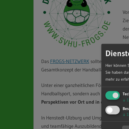
Vor
Zie
den
Net
Un
Dienst
Das
FROGS-NETZWERK
sollte allerdings n
Hier können S
Gesamtkonzept der Handballabteilung spiel
Sie haben das
mehr zu erfah
Unter einer ganzheitlichen Förderung vers
Handballsport, sondern auch in Schule und 
Tec
↓
1
Perspektiven vor Ort und in der Region
a
Bes
↓
1
In Henstedt-Ulzburg und Umgebung gibt es
und teamfähige Auszubildende werden hä