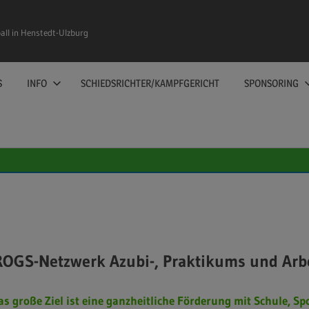
ll in Henstedt-Ulzburg
S
INFO
SCHIEDSRICHTER/KAMPFGERICHT
SPONSORING
OGS-Netzwerk Azubi-, Praktikums und Arbe
as große Ziel ist eine ganzheitliche Förderung mit Schule, Sp