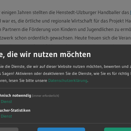
 einigen Jahren stellten die Henstedt-Ulzburger Handballer das
l war es, die örtliche und regionale Wirtschaft für das Projekt
 Partnern die Förderung von Kindern und Jugendlichen zu ermög
zwerk schon ordentlich gewachsen. Heute freuen sich die Veran
terstützung von fast 40 Unternehmen und es kommen immer wie
e, die wir nutzen möchten
icht nur aus der klassischen Sponsor-Beziehung von Geld und W
ie die Dienste, die wir auf dieser Website nutzen möchten, bewerten und 
t das Thema der ganzheitlichen Förderung eine herausragende 
 Sagen! Aktivieren oder deaktivieren Sie die Dienste, wie Sie es für richtig 
ren, lesen Sie bitte unsere
Datenschutzerklärung
.
teht der SVHU HANDBALL die Förderung von jungen Sportlerinne
Beruf. „
Gemeinsam mit unseren Partnern
im FROGS-NETZWER
hnisch notwendig
(immer erforderlich)
Dienst
ufzeigen und ermöglichen.
ucher-Statistiken
Dienst
 eine große Zahl von modernen Unternehmen mit hochinteressa
nderingend gesucht“, weiß Henning Jungclaus, der das FROGS