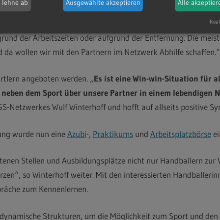
h lehne ab
Ausgewählte akzeptieren
Alle akzeptier
en Partnern im Netzwerk heraus. Es geht darum, dass Schule, S
 oft müssen junge Menschen ihren Sport an den Nagel hängen, s
Real
fgrund der Arbeitszeiten oder aufgrund der Entfernung. Die meist
 da wollen wir mit den Partnern im Netzwerk Abhilfe schaffen.“
ortlern angeboten werden. „
Es ist eine Win-win-Situation
für a
 neben dem Sport
über unsere Partner in einem lebendigen 
S-Netzwerkes Wulf Winterhoff und hofft auf allseits positive Syn
ung wurde nun eine
Azubi
-,
Praktikums
und
Arbeitsplatzbörse
ei
tenen Stellen und Ausbildungsplätze nicht nur Handballern zur V
rzen“, so Winterhoff weiter. Mit den interessierten Handballerin
präche zum Kennenlernen.
 dynamische Strukturen, um die Möglichkeit zum Sport und den