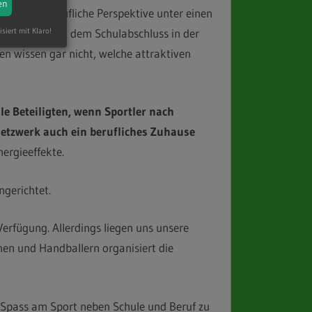
en
port und berufliche Perspektive unter einen
obald sie mit dem Schulabschluss in der
isiert mit Klaro!
en wissen gar nicht, welche attraktiven
lle Beteiligten, wenn Sportler nach
Netzwerk auch ein berufliches Zuhause
ergieeffekte.
ngerichtet.
erfügung. Allerdings liegen uns unsere
nen und Handballern organisiert die
 Spass am Sport neben Schule und Beruf zu