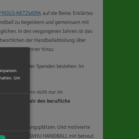
FROGS-NETZWERK
auf die Beine. Erklärtes
 Handball zu begeistern und gemeinsam mit
lichen. In den vergangenen Jahren ist das
twortlichen der Handballabteilung über
der neue Partner hinzu.
erbeleistung oder Spenden bestehen. Im
anpassen.
Rolle.
halten.
Um
n und Sportlern nicht nur im
K möchten wir den berufliche
nten Ausbildungsplätzen. Und motivierte
-NETZWERK im SVHU HANDBALL mit betreut.