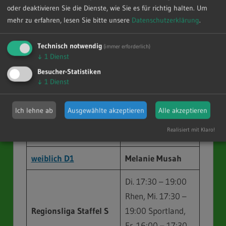
oder deaktivieren Sie die Dienste, wie Sie es für richtig halten.
Um
Do. 16:00 – 17:30
mehr zu erfahren, lesen Sie bitte unsere
Datenschutzerklärung
.
Regionsklasse Staffel
Rhen, Fr. 16:00 –
1
17:30 Olze
Technisch notwendig
(immer erforderlich)
↓
1
Dienst
Tanja Seiler und
Besucher-Statistiken
weiblich C3
↓
1
Dienst
Maik Schulze
Di. 17:30 – 19:00
Ich lehne ab
Ausgewählte akzeptieren
Alle akzeptieren
Kreisklasse Staffel 5
Olze, Fr. 16:00 –
Realisiert mit Klaro!
17:30 Sportland
weiblich D1
Melanie Musah
Di. 17:30 – 19:00
Rhen, Mi. 17:30 –
Regionsliga Staffel S
19:00 Sportland,
Fr. 16:00 – 17:30