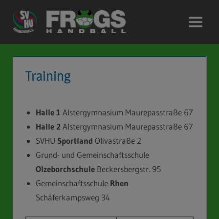
Zum
Inhalt
Menü
springen
Training
Halle 1
Alstergymnasium Maurepasstraße 67
Halle 2
Alstergymnasium Maurepasstraße 67
SVHU
Sportland
Olivastraße 2
Grund- und Gemeinschaftsschule
Olzeborchschule
Beckersbergstr. 95
Gemeinschaftsschule
Rhen
Schäferkampsweg 34