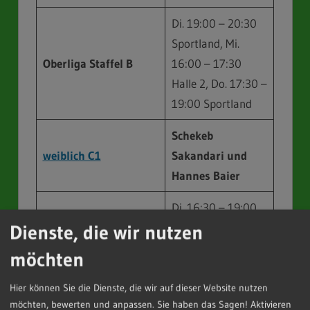
Di. 19:00 – 20:30
Sportland, Mi.
Oberliga Staffel B
16:00 – 17:30
Halle 2, Do. 17:30 –
19:00 Sportland
Schekeb
weiblich C1
Sakandari und
Hannes Baier
Di. 16:30 – 19:00,
Dienste, die wir nutzen
Mi. 16:00 – 17:30,
Regionallig
a Nord
Fr. 17:30 – 19:00
möchten
Halle 2
Hier können Sie die Dienste, die wir auf dieser Website nutzen
weiblich C2
Manuela Grau
möchten, bewerten und anpassen. Sie haben das Sagen! Aktivieren