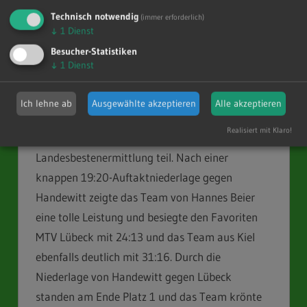
Technisch notwendig
Unsere
wD1
erkämpfte sich in der Saison einen
(immer erforderlich)
↓
1
Dienst
ganz starken zweiten Platz in der Regionsliga,
Besucher-Statistiken
der höchsten Klasse in dieser Altersstufe. Nur
↓
1
Dienst
gegen die Mädels aus Handewitt musste man
sich zwei Mal klar geschlagen geben. Durch die
Ich lehne ab
Ausgewählte akzeptieren
Alle akzeptieren
gute Platzierung übertraf man den Nachbarn
Realisiert mit Klaro!
aus Todesfelde/Leezen und nahm an der
Landesbestenermittlung teil. Nach einer
knappen 19:20-Auftaktniederlage gegen
Handewitt zeigte das Team von Hannes Beier
eine tolle Leistung und besiegte den Favoriten
MTV Lübeck mit 24:13 und das Team aus Kiel
ebenfalls deutlich mit 31:16. Durch die
Niederlage von Handewitt gegen Lübeck
standen am Ende Platz 1 und das Team krönte