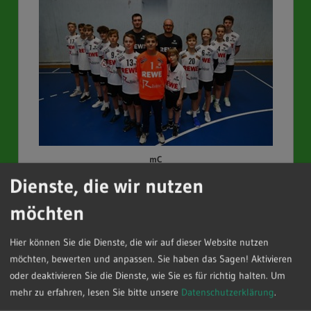
mC
Dienste, die wir nutzen
möchten
Nicht weniger erfolgreich verlief für uns die
Saison im Kinderbereich. Das Trainerteam hat
Hier können Sie die Dienste, die wir auf dieser Website nutzen
wieder hervorragende Arbeit geleistet, sodass
möchten, bewerten und anpassen. Sie haben das Sagen! Aktivieren
wir weiterhin einen großen Zulauf in allen Teams
oder deaktivieren Sie die Dienste, wie Sie es für richtig halten.
Um
verzeichnen können.
mehr zu erfahren, lesen Sie bitte unsere
Datenschutzerklärung
.