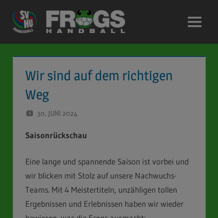
Zum
Inhalt
Menü
springen
Wir sind auf dem richtigen
Weg
30. JUNI 2024
STEFAN SCHUBERT
Saisonrückschau
Eine lange und spannende Saison ist vorbei und
wir blicken mit Stolz auf unsere Nachwuchs-
Teams. Mit 4 Meistertiteln, unzähligen tollen
Ergebnissen und Erlebnissen haben wir wieder
bewiesen, was die Frogs ausmacht: