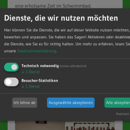
eine erholsame Zeit im Schwimmbad.
Dienste, die wir nutzen möchten
https://skaerbaekcentret.dk/de/sportcamp/sportcamp
Hier können Sie die Dienste, die wir auf dieser Website nutzen möchten,
https://tmth.dk/truppen/
bewerten und anpassen. Sie haben das Sagen! Aktivieren oder deaktivie
die Dienste, wie Sie es für richtig halten.
Um mehr zu erfahren, lesen Sie
unsere
Datenschutzerklärung
.
https://sine.dk/sportslinjer/haandbold-drenge/
Technisch notwendig
(immer erforderlich)
↓
1
Dienst
Besucher-Statistiken
↓
1
Dienst
Ich lehne ab
Ausgewählte akzeptieren
Alle akzeptie
Realisiert