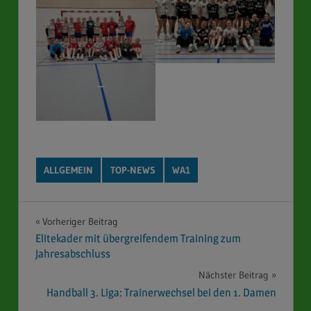
ALLGEMEIN
TOP-NEWS
WA1
Beitragsnavigation
Vorheriger Beitrag
Elitekader mit übergreifendem Training zum
Jahresabschluss
Nächster Beitrag
Handball 3. Liga: Trainerwechsel bei den 1. Damen