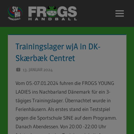
Zum
Inhalt
Menü
springen
Trainingslager wjA in DK-
Skærbæk Centret
13. JANUAR 2024
STEFAN SCHUBERT
Vom 05.-07.01.2024 fuhren die FROGS YOUNG
LADIES ins Nachbarland Dänemark für ein 3-
tägiges Trainingslager. Übernachtet wurde in
Ferienhäusern. Als erstes stand ein Teststpiel
gegen die Sportschule SINE auf dem Programm.
Danach Abendessen. Von 20:00 -22:00 Uhr