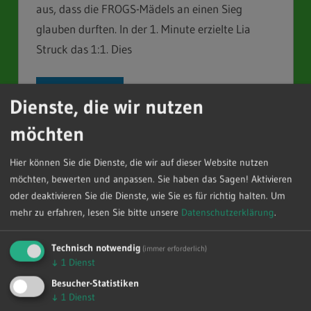
aus, dass die FROGS-Mädels an einen Sieg
glauben durften. In der 1. Minute erzielte Lia
Struck das 1:1. Dies
WEITERLESEN
Dienste, die wir nutzen
möchten
wJA – YOUNG FROGS LADIES
Hier können Sie die Dienste, die wir auf dieser Website nutzen
möchten, bewerten und anpassen. Sie haben das Sagen! Aktivieren
freuen sich über Neuzugang
oder deaktivieren Sie die Dienste, wie Sie es für richtig halten.
Um
mehr zu erfahren, lesen Sie bitte unsere
Datenschutzerklärung
.
in der laufenden Saison
9. FEBRUAR 2024
STEFAN SCHUBERT
Technisch notwendig
(immer erforderlich)
↓
1
Dienst
Mit sofortiger Wirkung wechselt Zabiah Trost
Besucher-Statistiken
↓
1
Dienst
vom Handewitter SV zum SV Henstedt-Ulzburg