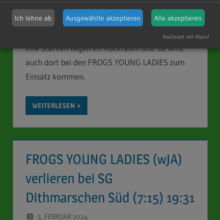
und wird die restliche Saison das Team
Ich lehne ab
Ausgewählte akzeptieren
Alle akzeptieren
verstärken. Zabiah hat im Jahr 2017 beim TSV
Stellingen mit dem Handballspiel angefangen.
Realisiert mit Klaro!
Ihre Stärken liegen im Rückraum und sie wird
auch dort bei den FROGS YOUNG LADIES zum
Einsatz kommen.
WEITERLESEN
FROGS YOUNG LADIES (wJA)
verlieren bei SG
Dithmarschen Süd (7:15) 19:31
5. FEBRUAR 2024
STEFAN SCHUBERT