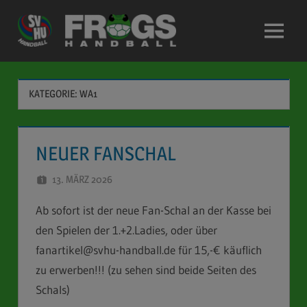
Zum
Inhalt
Menü
springen
KATEGORIE:
WA1
NEUER FANSCHAL
13. MÄRZ 2026
STEFAN SCHUBERT
Ab sofort ist der neue Fan-Schal an der Kasse bei
den Spielen der 1.+2.Ladies, oder über
fanartikel@svhu-handball.de für 15,-€ käuflich
zu erwerben!!! (zu sehen sind beide Seiten des
Schals)