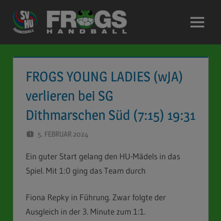
Zum
Inhalt
Menü
springen
FROGS YOUNG LADIES (wJA)
verlieren bei SG
Dithmarschen Süd (7:15) 19:31
5. FEBRUAR 2024
STEFAN SCHUBERT
Ein guter Start gelang den HU-Mädels in das
Spiel. Mit 1:0 ging das Team durch
Fiona Repky in Führung. Zwar folgte der
Ausgleich in der 3. Minute zum 1:1.