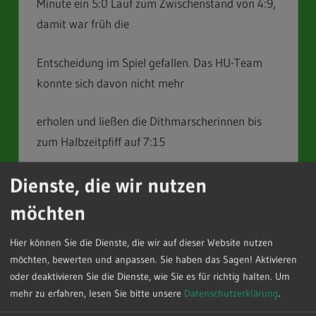
Minute ein 5:0 Lauf zum Zwischenstand von 4:9,
damit war früh die
Entscheidung im Spiel gefallen. Das HU-Team
konnte sich davon nicht mehr
erholen und ließen die Dithmarscherinnen bis
zum Halbzeitpfiff auf 7:15
davonziehen.
Dienste, die wir nutzen
möchten
Nach Wiederanpfiff passte immer noch nichts
zusammen, immer weiter
Hier können Sie die Dienste, die wir auf dieser Website nutzen
möchten, bewerten und anpassen. Sie haben das Sagen! Aktivieren
oder deaktivieren Sie die Dienste, wie Sie es für richtig halten.
Um
konnten Gastgeberinnen davonziehen. Am Ende
mehr zu erfahren, lesen Sie bitte unsere
Datenschutzerklärung
.
wurde es eine deutliche