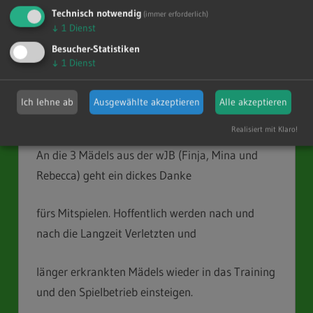
Technisch notwendig
(immer erforderlich)
Auswärtsniederlage mit 19:31 Toren.
↓
1
Dienst
Besucher-Statistiken
Lili Fiedler konnte 4 Siebenmeter und diverse
↓
1
Dienst
100 % Würfe halten, an Ihr lag es
Ich lehne ab
Ausgewählte akzeptieren
Alle akzeptieren
nicht.
Realisiert mit Klaro!
An die 3 Mädels aus der wJB (Finja, Mina und
Rebecca) geht ein dickes Danke
fürs Mitspielen. Hoffentlich werden nach und
nach die Langzeit Verletzten und
länger erkrankten Mädels wieder in das Training
und den Spielbetrieb einsteigen.